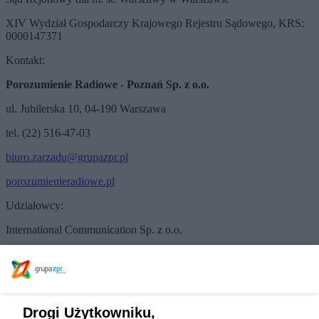
XIV Wydział Gospodarczy Krajowego Rejestru Sądowego, KRS:
0000147371
Kontakt:
Porozumienie Radiowe - Poznań Sp. z o.o.
ul. Jubilerska 10, 04-190 Warszawa
tel. (22) 516-47-03
biuro.zarzadu@grupazpr.pl
porozumienieradiowe.pl
Udziałowcy:
International Communication Sp. z o.o.
Zarząd
Paweł Szaniawski
Porozumienie Radiowe - Poznań Sp. z o.o.
jest nadawcą
programu:
Drogi Użytkowniku,
Radia VOX FM
Poznań -
107,4 FM