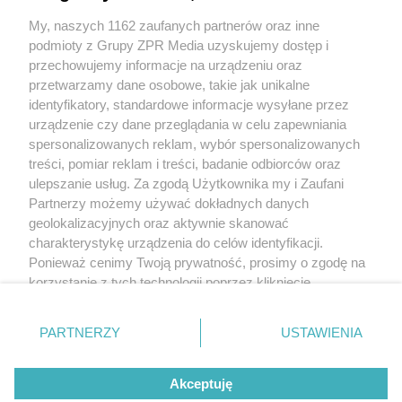
My, naszych 1162 zaufanych partnerów oraz inne
podmioty z Grupy ZPR Media uzyskujemy dostęp i
Informacje o beneficjencie rzeczywistym
Porozumienie Radiowe -
przechowujemy informacje na urządzeniu oraz
Poznań Sp. z o.o.
można uzyskać w Centralnym Rejestrze
przetwarzamy dane osobowe, takie jak unikalne
Beneficjentów Rzeczywistych pod adresem Portal Podatkowy
Usługi - ADCRBR (
podatki.gov.pl
). Beneficjentem rzeczywistym
identyfikatory, standardowe informacje wysyłane przez
jest: Agata Benbenek.
urządzenie czy dane przeglądania w celu zapewniania
spersonalizowanych reklam, wybór spersonalizowanych
treści, pomiar reklam i treści, badanie odbiorców oraz
Usługi medialne, platformy udostępniania wideo oraz dzienniki lub
ulepszanie usług. Za zgodą Użytkownika my i Zaufani
czasopisma dostarczane lub wydawane przez podmioty wchodzące
Partnerzy możemy używać dokładnych danych
w skład tej samej grupy kapitałowej w rozumieniu art. 4 pkt 14
geolokalizacyjnych oraz aktywnie skanować
ustawy z dnia 16 lutego 2007 r. o ochronie konkurencji i
charakterystykę urządzenia do celów identyfikacji.
konsumentów (Dz. U. z 2021 r. poz. 275) znajdują się pod tym link
-
Link
Ponieważ cenimy Twoją prywatność, prosimy o zgodę na
korzystanie z tych technologii poprzez kliknięcie
„Akceptuję”. Zgoda jest dobrowolna i zawsze możesz ją
zmienić/wycofać klikając przycisk ustawień prywatności
Informujemy, iż Krajowa Rada Radiofonii i Telewizji jest organem
PARTNERZY
USTAWIENIA
właściwym w sprawach radiofonii i telewizji, zaś nadawca –
znajdujący się w lewym dolnym rogu strony
. Niektóre
Porozumienie Radiowe - Poznań Sp. z o.o.
podlega jurysdykcji
rodzaje przetwarzania danych nie wymagają zgody
Rzeczypospolitej Polskiej.
Akceptuję
użytkownika, ale masz prawo sprzeciwić się takiemu