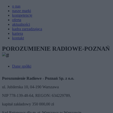
o nas
nasze marki
kompetencje
oferta
aktualności
kadra zarzadzająca
kariera
kontakt
POROZUMIENIE RADIOWE-POZNAŃ
Dane spółki
Porozumienie Radiowe - Poznań Sp. z o.o.
ul. Jubilerska 10, 04-190 Warszawa
NIP 778-139-48-64, REGON: 634229789,
kapitał zakładowy 350 000,00 zł
Sąd Rejonowy dla m. st. Warszawy w Warszawie